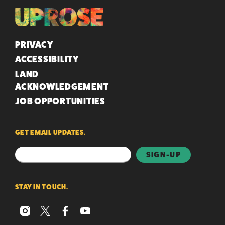
QUICK LINKS
PRIVACY
ACCESSIBILITY
LAND
ACKNOWLEDGEMENT
JOB OPPORTUNITIES
GET EMAIL UPDATES.
STAY IN TOUCH.
instagram
x
facebook
youtube