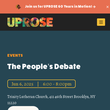
Join us for UPROSE 60 Years in Motion!
Di
Men
EVENTS
The People’s Debate
Jun 6, 2025
|
6:00 - 8:00pm
Trinity Lutheran Church, 411 46th Street Brooklyn, NY
11220